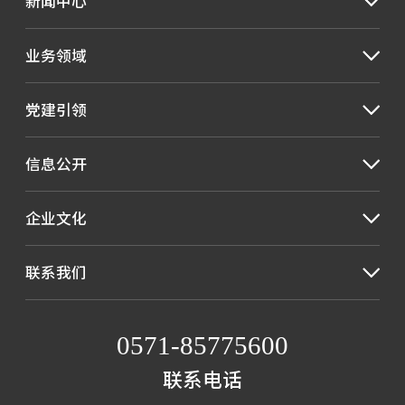
新闻中心
业务领域
党建引领
信息公开
企业文化
联系我们
0571-85775600
联系电话